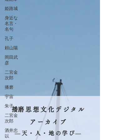
姫路城
身近な
名言・
名句
孔子
頼山陽
岡田武
彦
二宮金
次郎
播磨
宇宙
朱子
​播磨思想文化デジタル
二宮金
次郎
アーカイブ
酒井忠
​―天・人・地の学び―
以