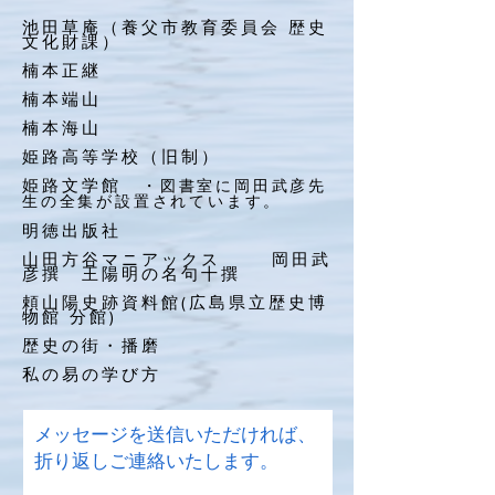
池田草庵（養父市教育委員会 歴史
文化財課）
楠本正継
楠本端山
楠本海山
姫路高等学校（旧制）
姫
路文学館
・図書室に岡田武彦先
生の全集が設置されています。
明徳出版社
山田方谷マニアックス
岡田武
彦撰 王陽明の名句十撰
頼山陽史跡資料館(広島県立歴史博
物館 分館)
歴史の街・播磨
私の易の学び方
メッセージを送信いただければ、
折り返しご連絡いたします。