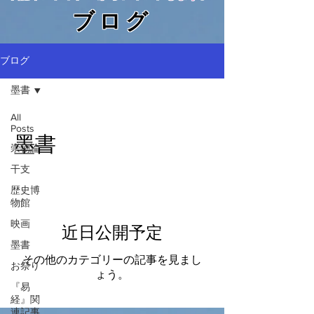
​ブログ
ブログ
墨書
All
Posts
墨書
崇物論
干支
歴史博
物館
映画
近日公開予定
墨書
その他のカテゴリーの記事を見まし
お祭り
ょう。
『易
経』関
連記事