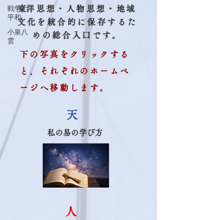
戦争と
​東洋思想・人物思想・地域
平和
文化を統合的に保存するた
小泉八
めの総合入口です。
雲
下の写真をクリックする
と、それぞれのホームペ
ージへ移動します。
​天
​私の易の学び方
​人