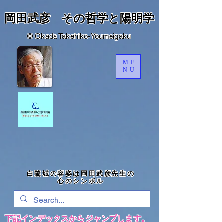
岡田武彦 その哲学と陽明学
​© Okada Takehiko-Youmeigaku
ME
NU
​白鷺城の容姿は岡田武彦先生の
心のシンボル
​下記インデックスからジャンプします。