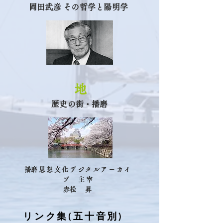
​岡田武彦 その哲学と陽明学
地
​歴史の街・播磨
​播磨思想文化デジタルアーカイ
ブ 主宰
​赤松 昇
リンク集(五十音別)