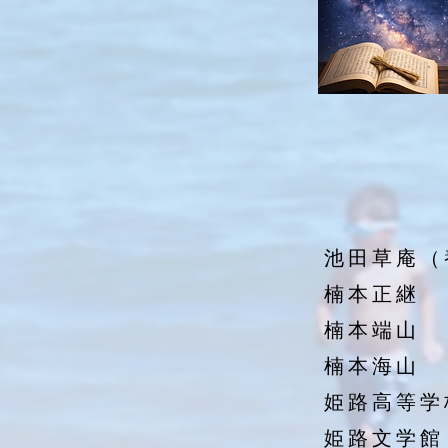
池田草庵（
楠本正継
楠本端山
楠本海山
姫路高等学
姫
路文学