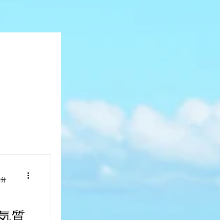
1分
気質