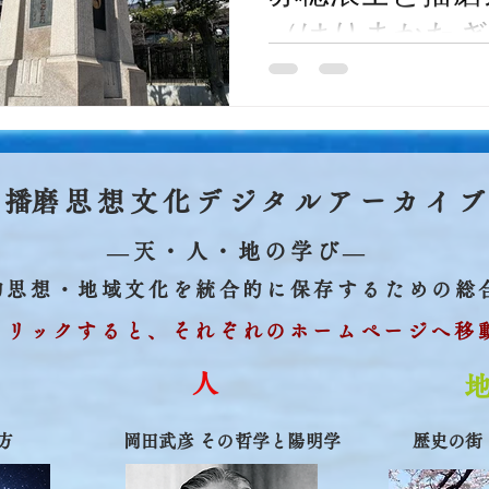
（はりまかたぎ
赤穂浪士と播磨気質（はり
ぎ）
​播磨思想文化デジタルアーカイ
​―天・人・地の学び―
人物思想・地域文化を統合的に保存するための総
クリックすると、それぞれのホームページへ移
​人
方
​岡田武彦 その哲学と陽明学
​歴史の