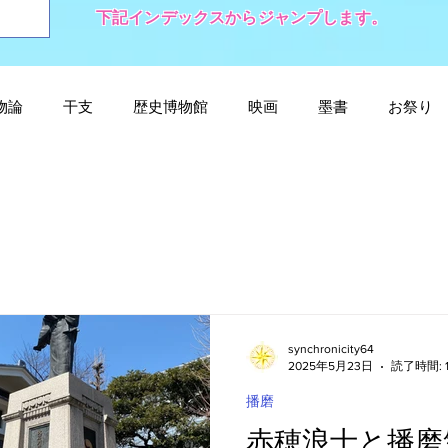
​下記インデックスからジャンプします。
物論
干支
歴史博物館
映画
墨書
お祭り
連記事
姫路城
身近な名言・名句
孔子
頼山陽
二宮金次郎
播磨
宇宙
朱子
二宮金次郎
戦争と平和
小泉八雲
synchronicity64
2025年5月23日
読了時間: 
播磨
赤穂浪士と播磨