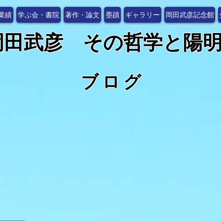
業績
学ぶ会・書院
著作・論文
墨蹟
ギャラリー
岡田武彦記念館
岡田武彦 その哲学と陽
​ブログ