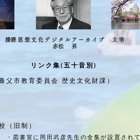
​播磨思想文化デジタルアーカイブ 主宰
​赤松 昇
リンク集(五十音別)
養父市教育委員会 歴史文化財課）
校（旧制）
館
・図書室に岡田武彦先生の全集が設置され