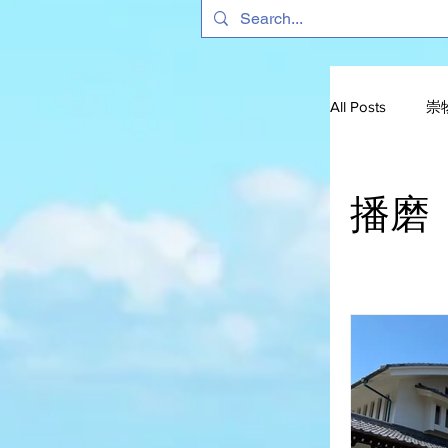
All Posts
崇
『易経』関
播磨
岡田武彦
酒井忠以