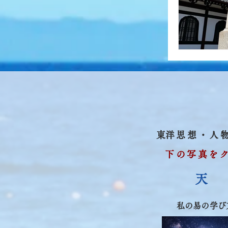
​東洋思想・
下の写真を
​天
​私の易の学び