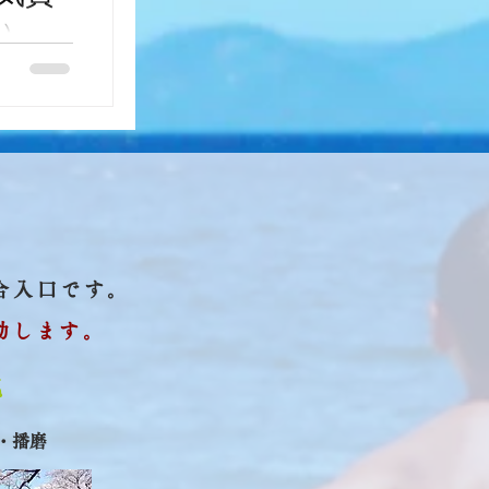
）
まかた
ブ
合入口です。
動します。
地
街・播磨